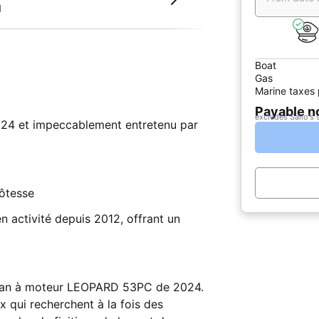
d
Boat
Gas
Marine taxes 
Payable 
excludes Sailo's 
024 et impeccablement entretenu par
ôtesse
en activité depuis 2012, offrant un
aran à moteur LEOPARD 53PC de 2024.
 qui recherchent à la fois des