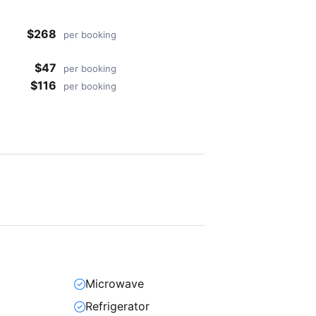
$268
per booking
$47
per booking
$116
per booking
Microwave
Refrigerator