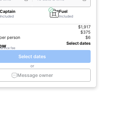
Captain
Fuel
Included
Included
$1,917
$375
per person
$6
Select dates
now
service fee
Select dates
or
Message owner