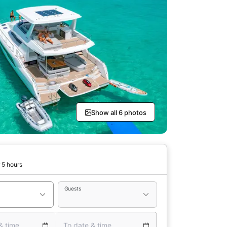
Show all 6 photos
 5 hours
Guests
& time
To date & time