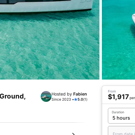
From
Hosted by
Fabien
 Ground,
$1,917
per
Since 2023 •
5.0
(1)
Duration
From date 