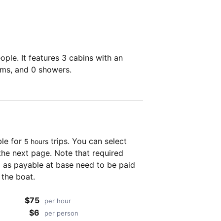
ple. It features 3 cabins with an
oms, and 0 showers.
ble for
trips. You can select
5 hours
the next page. Note that required
as payable at base need to be paid
 the boat.
$75
per hour
$6
per person